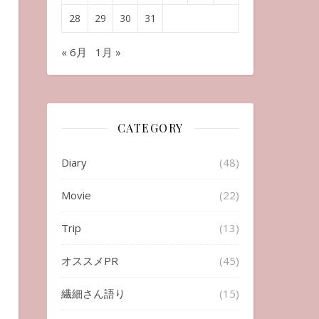
28
29
30
31
« 6月
1月 »
CATEGORY
Diary
(48)
Movie
(22)
Trip
(13)
オススメPR
(45)
繊細さん語り
(15)