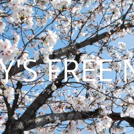
Y'S FREE 
HSP気質もうすぐアラフォー女子の自由気ままな言葉たち