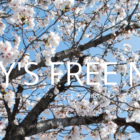
Y'S FREE 
HSP気質もうすぐアラフォー女子の自由気ままな言葉たち