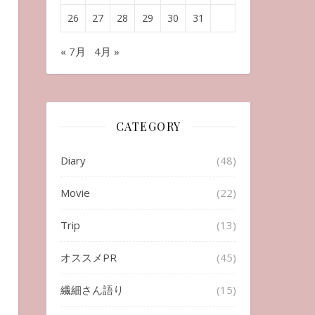
26
27
28
29
30
31
« 7月
4月 »
CATEGORY
Diary
(48)
Movie
(22)
Trip
(13)
オススメPR
(45)
繊細さん語り
(15)