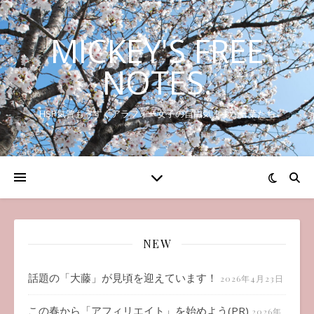
MICKEY'S FREE
NOTES.
HSP気質もうすぐアラフォー女子の自由気ままな言葉たち
NEW
話題の「大藤」が見頃を迎えています！
2026年4月23日
この春から「アフィリエイト」を始めよう(PR)
2026年