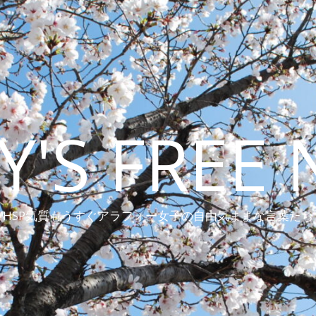
Y'S FREE 
HSP気質もうすぐアラフォー女子の自由気ままな言葉たち