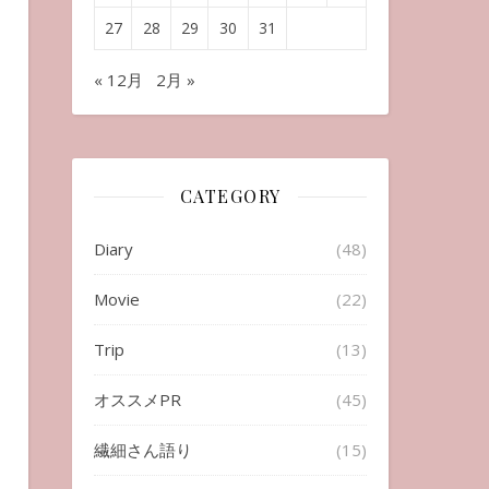
27
28
29
30
31
« 12月
2月 »
CATEGORY
Diary
(48)
Movie
(22)
Trip
(13)
オススメPR
(45)
繊細さん語り
(15)