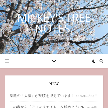
MICKEY'S FREE
NOTES.
HSP気質もうすぐアラフォー女子の自由気ままな言葉たち
NEW
話題の「大藤」が見頃を迎えています！
2026年4月23日
この春から「アフィリエイト」を始めよう(PR)
2026年