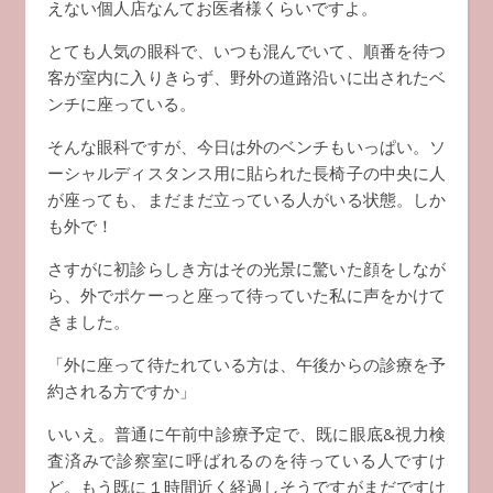
えない個人店なんてお医者様くらいですよ。
とても人気の眼科で、いつも混んでいて、順番を待つ
客が室内に入りきらず、野外の道路沿いに出されたベ
ンチに座っている。
そんな眼科ですが、今日は外のベンチもいっぱい。ソ
ーシャルディスタンス用に貼られた長椅子の中央に人
が座っても、まだまだ立っている人がいる状態。しか
も外で！
さすがに初診らしき方はその光景に驚いた顔をしなが
ら、外でポケーっと座って待っていた私に声をかけて
きました。
「外に座って待たれている方は、午後からの診療を予
約される方ですか」
いいえ。普通に午前中診療予定で、既に眼底&視力検
査済みで診察室に呼ばれるのを待っている人ですけ
ど。もう既に１時間近く経過しそうですがまだですけ