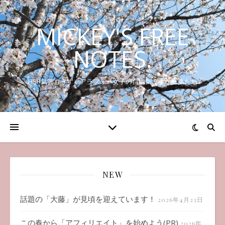
MICKEY'S FREE
NOTES.
HSP気質もうすぐアラフォー女子の自由気ままな言葉たち
NEW
話題の「大藤」が見頃を迎えています！
2026年4月23日
この春から「アフィリエイト」を始めよう(PR)
2026年