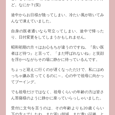
ど。なにか？(笑)
途中からお日様が陰ってしまい、冷たい風が吹いてみ
んなで凍えていました。
自身の医者通いなら苛立ってしまい、途中で帰った
り、日付変更をしてしまうかもしれません。
昭和初期の方々はお心もちが違うのですね。『良い医
者ほど待つ』と言って、「まだ呼ばれないね」と笑顔
を浮かべながらその場に静かに待っているんです。
ちょっと迎えに行くのが遅くなっただけで、私にはめ
っちゃ嫌み言ってくるのに～。心の中で祖母に向かっ
てブーイング。
でも祖母だけではなく、祖母くらいの年齢の方は皆さ
ん菩薩様のように静かに座っていらっしゃいました。
受付に文句を言うのは、その年齢よりも20歳くらい
下の方々でしたね。まだ若い領域。まだ青い証拠、と