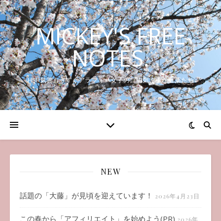
MICKEY'S FREE
NOTES.
HSP気質もうすぐアラフォー女子の自由気ままな言葉たち
NEW
話題の「大藤」が見頃を迎えています！
2026年4月23日
この春から「アフィリエイト」を始めよう(PR)
2026年