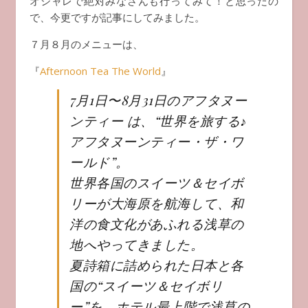
オシャレで絶対みなさんも行ってみて！と思ったの
で、今更ですが記事にしてみました。
７月８月のメニューは、
『
Afternoon Tea The World
』
7月1日〜8月31日のアフタヌー
ンティー は、“世界を旅する♪
アフタヌーンティー・ザ・ワ
ールド”。
世界各国のスイーツ＆セイボ
リーが大海原を航海して、和
洋の食文化があふれる浅草の
地へやってきました。
夏詩箱に詰められた日本と各
国の“スイーツ＆セイボリ
ー”を、ホテル最上階で浅草の