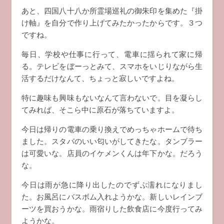
あと、四国八十八か所霊場巡礼の御朱印を集めた『掛
け軸』を自分で作り上げてみたかったからです。３つ
ですね。
毎日、学校や仕事に行って、電車に揺られて家に帰
る。テレビをぼーっとみて、スマホをいじりながら生
活するだけなんて、ちょっと寂しいですよね。
特に趣味も興味もないなんて言わないで。目を凝らし
てみれば、そこら中に原石が落ちていますよ。
今日は帰りの電車の乗り換えでめっちゃホームで待ち
ました。スタバのいい匂いがしてきたな。タンブラー
は可愛いな。店員のイケメンくんは年下かな。だろう
な。
今日は雨が急に降り出したのでずぶ濡れになりまし
た。お風呂にバスボム入れようかな。新しいレインブ
ーツを買おうかな。雨宿りした飲食店に今度行ってみ
ようかな。