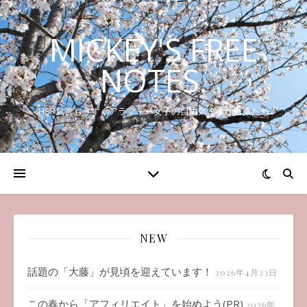
MICKEY'S FREE
NOTES.
HSP気質もうすぐアラフォー女子の自由気ままな言葉たち
NEW
話題の「大藤」が見頃を迎えています！
2026年4月23日
この春から「アフィリエイト」を始めよう(PR)
2026年