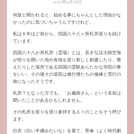
2023年4月26日
何故と聞かれると、始める事にちゃんとした理由がな
かったのに気づいちゃうんですけれど。
私は６年ほど前から、四国八十八ヶ所札所巡りを続け
ています。
四国八十八か所札所（霊場）とは、若き弘法大師空海
が悟りを開いた地や各地を巡り新しく創建したり、整
えたりした場所である四国の霊験あらたかな寺院の事
をいい、その後その道筋は修行僧たちの修練と荒行の
旅になったそうです。
札所？となった方でも、「お遍路さん」という名前は
聞いたことがあるかもしれません。
その札所を巡りを巡り参拝する人々のことをそう呼び
ます。
白衣（白い半纏みたいな）を着て、菅傘（よく時代劇