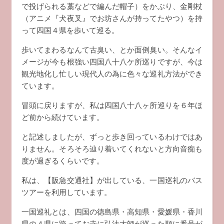
で投げられる藁などで編んだ帽子）をかぶり、金剛杖
（アニメ『犬夜叉』でお坊さんが持ってたやつ）を持
って四国４県を歩いて巡る。
歩いてまわるなんて古臭い、とか面倒臭い。そんなイ
メージが今も根強い四国八十八ケ所巡りですが、今は
観光地化し忙しい現代人の為に色々な巡礼方法ができ
ています。
冒頭に戻りますが、私は四国八十八ヶ所巡りを６年ほ
ど前から続けています。
と記述しましたが、ずっと歩き回っているわけではあ
りません。そろそろ辿り着いてくれないと方向音痴も
度が過ぎるくらいです。
私は、【阪急交通社】が出している、一国巡礼のバス
ツアーを利用しています。
一国巡礼とは、四国の徳島県・高知県・愛媛県・香川
県の４県に跨ってお寺に弘法大師が巡った順に番号が