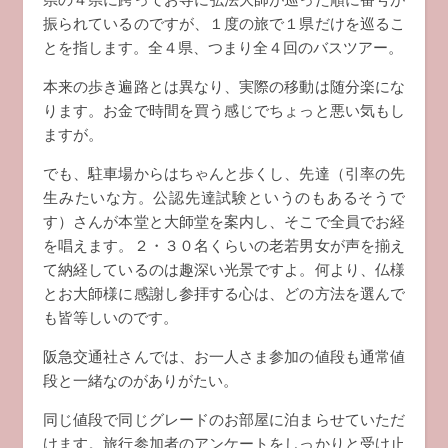
振られているのですが、１度の旅で１県だけを巡るこ
とを指します。全４県、つまり全４回のバスツアー。
本来の歩き遍路とは異なり、実際の移動は随分楽にな
ります。お金で時間を買う感じでちょっと悪い気もし
ますが。
でも、駐車場からはちゃんと歩くし、先達（引率の先
生みたいな方。公認先達試験というのもあるそうで
す）さんが本堂と大師堂を案内し、そこで全員でお経
を唱えます。２・３０名くらいの老若男女が声を揃え
て納経しているのは趣深い光景ですよ。何より、仏様
とお大師様に感謝し参拝する心は、どの方法を選んで
も皆等しいのです。
阪急交通社さんでは、お一人さま参加の値段も通常値
段と一緒なのがありがたい。
同じ値段で同じグレードのお部屋に泊まらせていただ
けます。旅行参加者のアンケートをしっかりと受け止