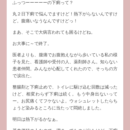
ふっつーーーーーの下痢って？
丸２日下痢で悩んでますけど！熱下がらないんですけ
ど。腹痛いなうなんですけどっ！
まあ、そこで大病言われても困るけどね。
お大事に～で終了。
医者よりも、腹痛でお腹抱えながら歩いている私の様
子を見た、看護師や受付の人、薬剤師さん。知らない
患者仲間。みんなが心配してくれたので、そっちの方
で涙出た。
整腸剤と下痢止めで、トイレに駆け込む回数は減った
けど、相変わらず下痢は続く。もう中身出ないって
ー。お尻痛くてフケないよ。ウォシュレットしたらち
ょうど染みるところに当たって悶絶しました。
明日は熱下がるかなぁ。