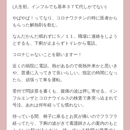
(人生初。インフルでも基本３７℃代しかでない)
やばやば！ってなり、コロナワクチンの時に医者から
もらった解熱剤を飲む。
なんだかんだ眠れずに５／１１。職場に連絡をしよう
とするも、下痢が止まらずトイレから電話。
コロナじゃないことを願いますー！
近くの病院に電話。熱があるので発熱外来かと思いき
や、普通に入ってきて良いらしい。指定の時間になっ
たら、頑張って車を運転。
受付で問診票を書くも、腹痛の波は押し寄せる。イン
フルエンザとコロナウイルスの検査で鼻突っ込まれて
号泣。あれは何年経っても慣れない。
待っている間、椅子に座るとお尻が痛いのでフラフラ
経ってたり、下痢の波がきて看護師さんの案内のもと