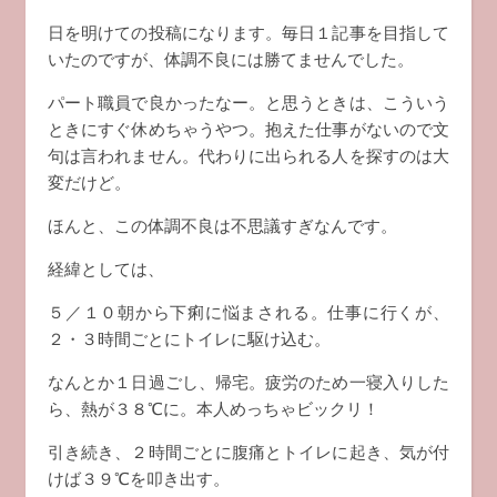
日を明けての投稿になります。毎日１記事を目指して
いたのですが、体調不良には勝てませんでした。
パート職員で良かったなー。と思うときは、こういう
ときにすぐ休めちゃうやつ。抱えた仕事がないので文
句は言われません。代わりに出られる人を探すのは大
変だけど。
ほんと、この体調不良は不思議すぎなんです。
経緯としては、
５／１０朝から下痢に悩まされる。仕事に行くが、
２・３時間ごとにトイレに駆け込む。
なんとか１日過ごし、帰宅。疲労のため一寝入りした
ら、熱が３８℃に。本人めっちゃビックリ！
引き続き、２時間ごとに腹痛とトイレに起き、気が付
けば３９℃を叩き出す。