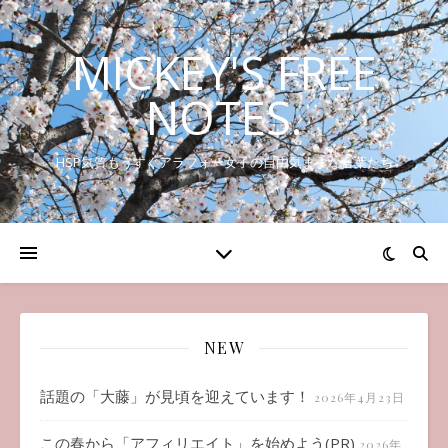
MICKEY'S FREE
NOTES.
HSP気質もうすぐアラフォー女子の自由気ままな言葉たち
NEW
話題の「大藤」が見頃を迎えています！
2026年4月23日
この春から「アフィリエイト」を始めよう(PR)
2026年