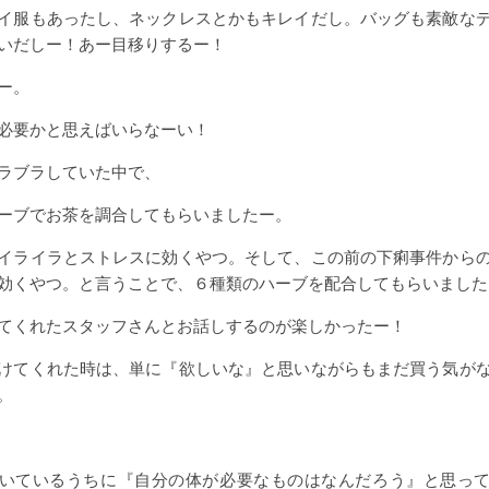
イ服もあったし、ネックレスとかもキレイだし。バッグも素敵な
いだしー！あー目移りするー！
ー。
必要かと思えばいらなーい！
ラブラしていた中で、
ーブでお茶を調合してもらいましたー。
イライラとストレスに効くやつ。そして、この前の下痢事件から
効くやつ。と言うことで、６種類のハーブを配合してもらいました
てくれたスタッフさんとお話しするのが楽しかったー！
けてくれた時は、単に『欲しいな』と思いながらもまだ買う気が
。
いているうちに『自分の体が必要なものはなんだろう』と思っ