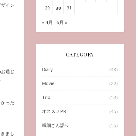
デザイン
29
30
31
« 4月
6月 »
CATEGORY
Diary
(48)
のお通じ
。
Movie
(22)
Trip
(13)
なかった
オススメPR
(45)
繊細さん語り
(15)
てきまし