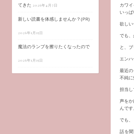
てきた
カワイ
2026年4月7日
いっぱ
新しい読書を体感しませんか？(PR)
欲しい
2026年1月15日
でも、
魔法のランプを擦りたくなったので
と、ブ
エンハ
2026年1月15日
最近の
不純に
担当し
声をか
んです
でも、
話を聞