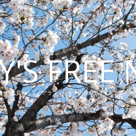
Y'S FREE 
HSP気質もうすぐアラフォー女子の自由気ままな言葉たち