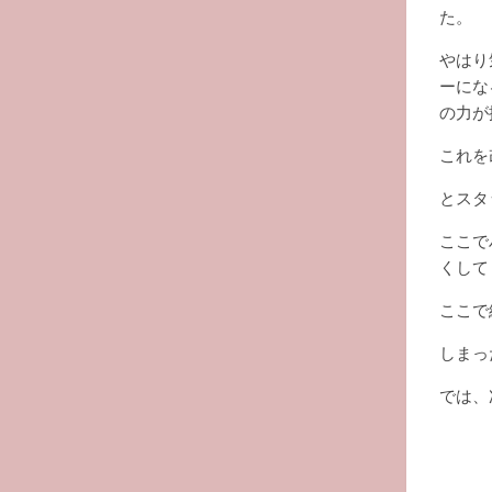
た。
やはり
ーにな
の力が
これを
とスタ
ここで
くして
ここで
しまっ
では、