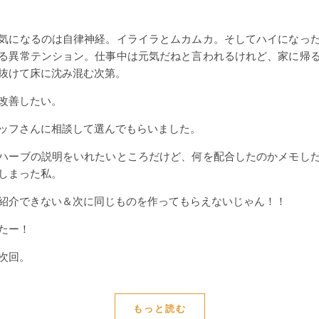
気になるのは自律神経。イライラとムカムカ。そしてハイになっ
る異常テンション。仕事中は元気だねと言われるけれど、家に帰
抜けて床に沈み混む次第。
改善したい。
ッフさんに相談して選んでもらいました。
ハーブの説明をいれたいところだけど、何を配合したのかメモし
しまった私。
紹介できない＆次に同じものを作ってもらえないじゃん！！
たー！
次回。
もっと読む