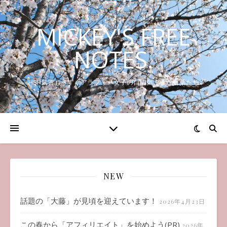
MICKEY'S FREE
NOTES.
HSP気質もうすぐアラフォー女子の自由気ままな言葉たち
NEW
話題の「大藤」が見頃を迎えています！
2026年4月23日
この春から「アフィリエイト」を始めよう(PR)
2026年