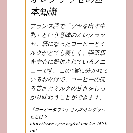
本知識
フランス語で「ツヤを出す牛
乳」という意味のオレグラッ
セ。層になったコーヒーとミ
ルクがとても美しく、喫茶店
を中心に提供されているメニ
ューです。この2層に分かれて
いるおかげで、コーヒーのほ
ろ苦さとミルクの甘さをしっ
かり味わうことができます。
『コーヒータウン』さんのオレグラッ
セとは？
https://www.ejcra.org/column/ca_169.h
tml